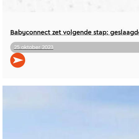
Babyconnect zet volgende stap: geslaagde 
25 oktober 2023