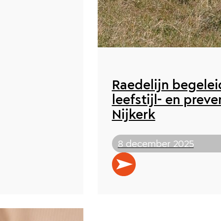
Raedelijn begelei
leefstijl- en prev
Nijkerk
8 december 2025