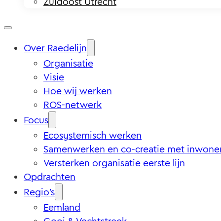
Zuidoost Utrecht
Over Raedelijn
Organisatie
Visie
Hoe wij werken
ROS-netwerk
Focus
Ecosystemisch werken
Samenwerken en co-creatie met inwone
Versterken organisatie eerste lijn
Opdrachten
Regio’s
Eemland