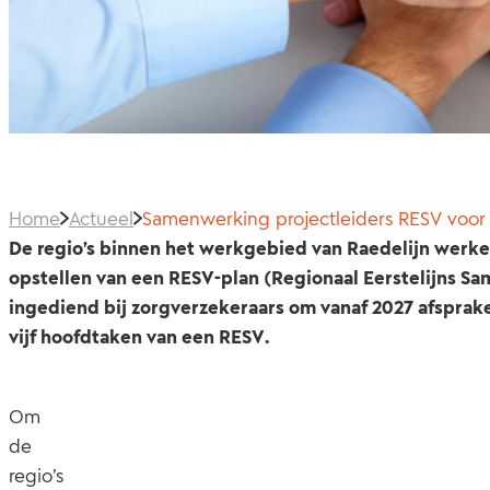
Home
Actueel
Samenwerking projectleiders RESV voor
De regio’s binnen het werkgebied van Raedelijn werk
opstellen van een RESV-plan (Regionaal Eerstelijns S
ingediend bij zorgverzekeraars om vanaf 2027 afsprak
vijf hoofdtaken van een RESV.
Om
de
regio’s