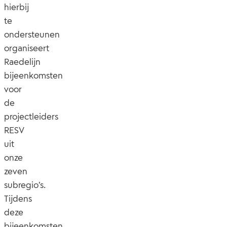
hierbij
te
ondersteunen
organiseert
Raedelijn
bijeenkomsten
voor
de
projectleiders
RESV
uit
onze
zeven
subregio’s.
Tijdens
deze
bijeenkomsten