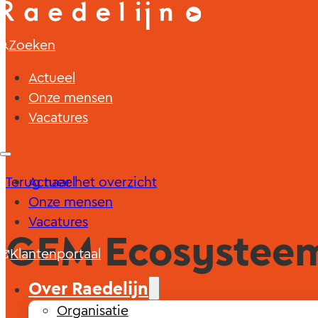
Zoeken
Actueel
Onze mensen
Vacatures
Terug naar het overzicht
Actueel
Onze mensen
Vacatures
GEM Ecosysteem
Klantenportaal
Over Raedelijn
Organisatie