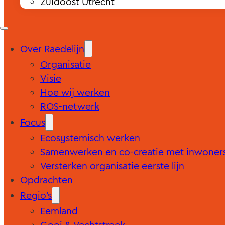
Zuidoost Utrecht
Over Raedelijn
Organisatie
Visie
Hoe wij werken
ROS-netwerk
Focus
Ecosystemisch werken
Samenwerken en co-creatie met inwoner
Versterken organisatie eerste lijn
Opdrachten
Regio’s
Eemland