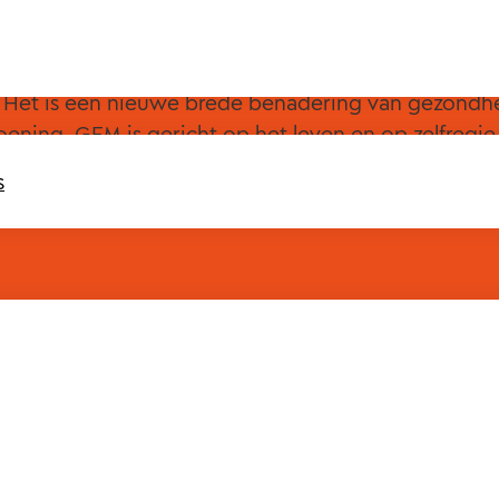
Het is een nieuwe brede benadering van gezondhe
oening. GEM is gericht op het leven en op zelfregie
t met deze innovatieve en experimentele aanpak, de 
s
 GezondVeluwe.