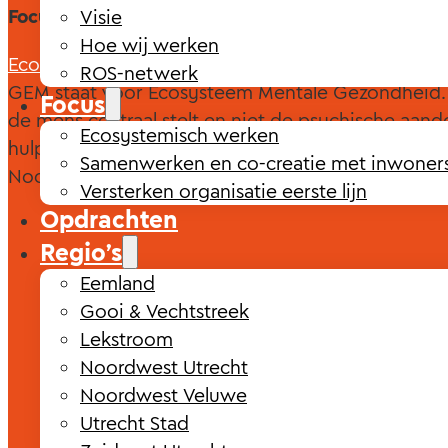
Focusgebieden
Regio's
Visie
Hoe wij werken
Ecosystemisch werken
Noordwest Veluwe
ROS-netwerk
GEM staat voor Ecosysteem Mentale Gezondheid. 
Focus
de mens centraal stelt en niet de psychische aand
Ecosystemisch werken
hulpvrager. Vier regio’s in Nederland zijn gestar
Samenwerken en co-creatie met inwoner
Noordwest Veluwe is er één van via het netwerk
Versterken organisatie eerste lijn
Opdrachten
Regio’s
Eemland
Gooi & Vechtstreek
Lekstroom
Noordwest Utrecht
Noordwest Veluwe
Utrecht Stad