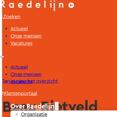
Zoeken
Actueel
Onze mensen
Vacatures
Actueel
Onze mensen
Terug naar het overzicht
Vacatures
Klantenportaal
Beau Rietveld
Over Raedelijn
Organisatie