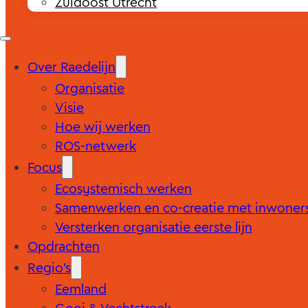
Zuidoost Utrecht
Over Raedelijn
Organisatie
Visie
Hoe wij werken
ROS-netwerk
Focus
Ecosystemisch werken
Samenwerken en co-creatie met inwoner
Versterken organisatie eerste lijn
Opdrachten
Regio’s
Eemland