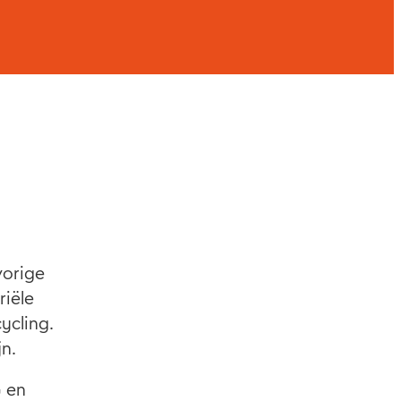
vorige
riële
ycling.
jn.
G en