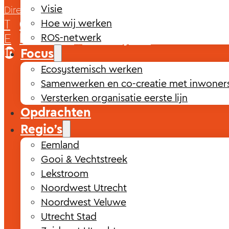
Visie
Directiesecretaresse / officemanager
T
0615824402
Hoe wij werken
E
brietveld@raedelijn.nl
ROS-netwerk
Focus
Ecosystemisch werken
Samenwerken en co-creatie met inwoner
Versterken organisatie eerste lijn
Opdrachten
Regio’s
Eemland
Gooi & Vechtstreek
Lekstroom
Noordwest Utrecht
Noordwest Veluwe
Utrecht Stad