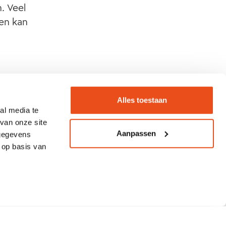
. Veel
 en kan
dat zij
roet
Alles toestaan
rm
al media te
van onze site
Aanpassen
 gegevens
 op basis van