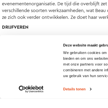
evenementenorganisatie. De tijd die overblijft zet
verschillende soorten werkzaamheden, wat Beau op 
ze zich ook verder ontwikkelen. Ze doet haar werk
DRIJFVEREN
“Ik zorg graag voor een goede werksfeer en een fij
hun werk goed kunnen uitvoeren door wat ik met 
Deze website maakt gebru
iedereen die bij Raedelijn binnenkomt met een gl
We gebruiken cookies om c
welkom te heten.”
bieden en om ons websitev
met onze partners voor so
combineren met andere inf
uw gebruik van hun servic
Details tonen