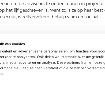
 ze in om de adviseurs te ondersteunen in projecten
het lijf geschreven is. Want zo is ze op haar best
 secuur, is zelfverzekerd, behulpzaam en sociaal.
ne werkplek voor mijn collega’s. Het maakt me blij 
mijn werk en projectondersteuning doe. En ik beg
ik van cookies
imlach, want ik vind het belangrijk om iedereen wa
ontent en advertenties te personaliseren, om functies voor soci
erkeer te analyseren. Ook delen we informatie over uw gebruik 
cial media, adverteren en analyse. Deze partners kunnen deze
ormatie die u aan ze heeft verstrekt of die ze hebben verzameld
es.