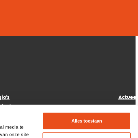
io’s
Actueel
ntact
Klantenpor
ze mensen
Alles toestaan
atures
al media te
van onze site