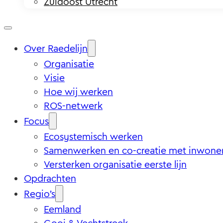
Zuidoost Utrecht
Over Raedelijn
Organisatie
Visie
Hoe wij werken
ROS-netwerk
Focus
Ecosystemisch werken
Samenwerken en co-creatie met inwone
Versterken organisatie eerste lijn
Opdrachten
Regio’s
Eemland