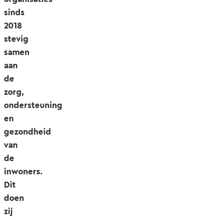
sinds
2018
stevig
samen
aan
de
zorg,
ondersteuning
en
gezondheid
van
de
inwoners.
Dit
doen
zij