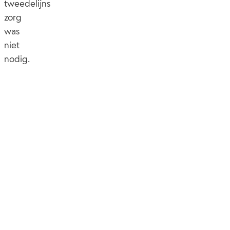
tweedelijns
zorg
was
niet
nodig.