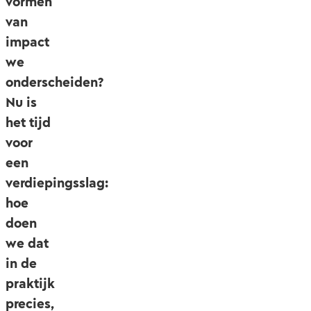
vormen
van
impact
we
onderscheiden?
Nu is
het tijd
voor
een
verdiepingsslag:
hoe
doen
we dat
in de
praktijk
precies,