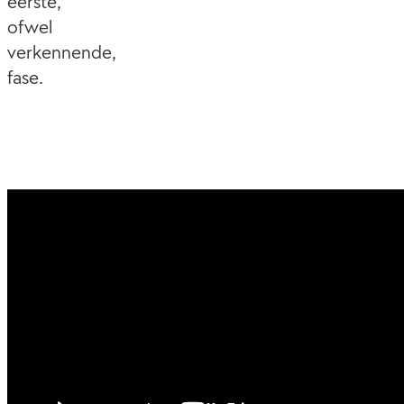
eerste,
ofwel
verkennende,
fase.