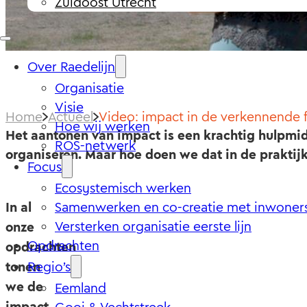
Zuidoost Utrecht
Over Raedelijn
Organisatie
Visie
Home
Actueel
Video: impact in de verkennende 
Hoe wij werken
Het aantonen van impact is een krachtig hulpmid
ROS-netwerk
organiseren. Maar hoe doen we dat in de praktijk
Focus
Ecosystemisch werken
In al
Samenwerken en co-creatie met inwoner
Versterken organisatie eerste lijn
onze
Opdrachten
opdrachten
tonen
Regio’s
we de
Eemland
impact