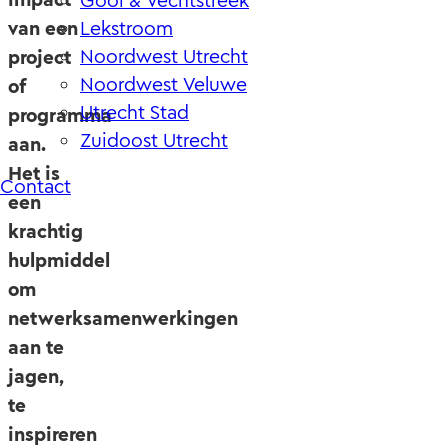
Gooi & Vechtstreek
van een
Lekstroom
Noordwest Utrecht
project
Noordwest Veluwe
of
Utrecht Stad
programma
Zuidoost Utrecht
aan.
Het is
Contact
een
krachtig
hulpmiddel
om
netwerksamenwerkingen
aan te
jagen,
te
inspireren