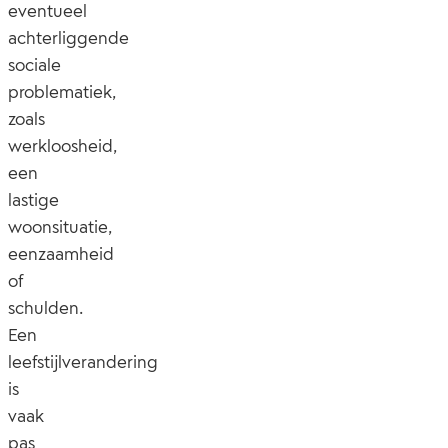
eventueel
achterliggende
sociale
problematiek,
zoals
werkloosheid,
een
lastige
woonsituatie,
eenzaamheid
of
schulden.
Een
leefstijlverandering
is
vaak
pas