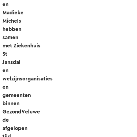
en
Madieke
Michels
hebben
samen
met Ziekenhuis
St
Jansdal
en
welzijnsorganisaties
en
gemeenten
binnen
GezondVeluwe
de
afgelopen
tijd