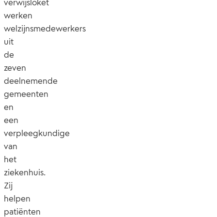
verwijsloket
werken
welzijnsmedewerkers
uit
de
zeven
deelnemende
gemeenten
en
een
verpleegkundige
van
het
ziekenhuis.
Zij
helpen
patiënten