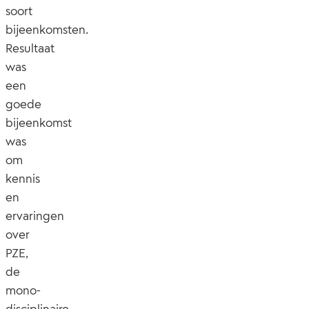
soort
bijeenkomsten.
Resultaat
was
een
goede
bijeenkomst
was
om
kennis
en
ervaringen
over
PZE,
de
mono-
disciplinaire