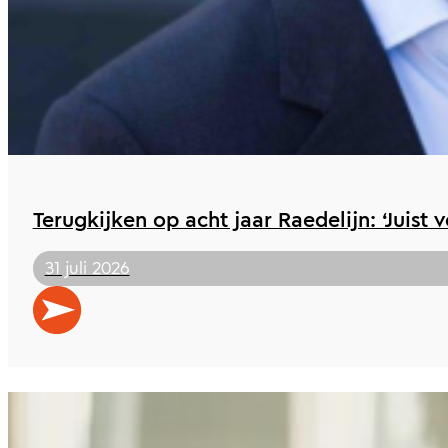
Terugkijken op acht jaar Raedelijn: ‘Juist 
31 juli 2026