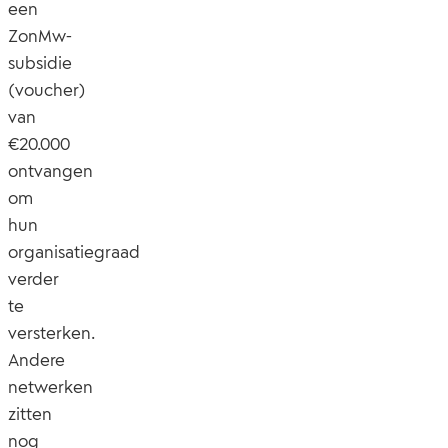
een
ZonMw-
subsidie
(voucher)
van
€20.000
ontvangen
om
hun
organisatiegraad
verder
te
versterken.
Andere
netwerken
zitten
nog