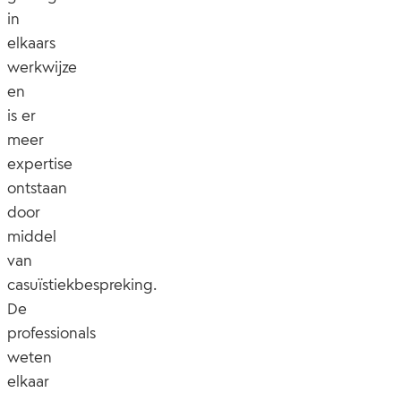
in
elkaars
werkwijze
en
is er
meer
expertise
ontstaan
door
middel
van
casuïstiekbespreking.
De
professionals
weten
elkaar