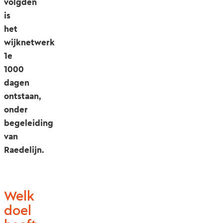
volgden
is
het
wijknetwerk
1e
1000
dagen
ontstaan,
onder
begeleiding
van
Raedelijn.
Welk
doel