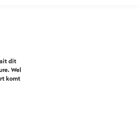
it dit
ure. Wel
ort komt