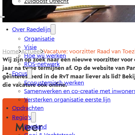
Zuidoost Utrecht
Over Raedelijn
Organisatie
Visie
Home
Actueel
Vacature: voorzitter Raad van Toez
Hoe wij werken
Wij zijn op zoek naar een nieuwe voorzitter voor 
ROS-netwerk
jaar na twee termijnen af. Op de website van Par
Focus
geïnteresseerd in de RvT maar liever als lid? Be
Ecosystemisch werken
die vacature ook online.
Samenwerken en co-creatie met inwoner
Versterken organisatie eerste lijn
Opdrachten
Regio’s
Meer
Eemland