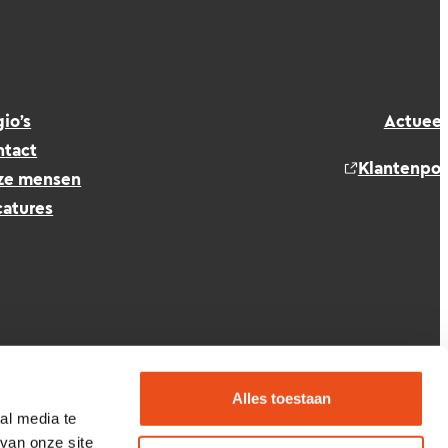
io’s
Actueel
ntact
Klantenpor
ze mensen
atures
Alles toestaan
al media te
van onze site