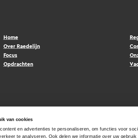
Home
Reg
Over Raedelijn
Co
Focus
On
Opdrachten
Vac
ik van cookies
ontent en advertenties te personaliseren, om functies voor soci
erkeer te analyseren. Ook delen we informatie over uw gebruik 