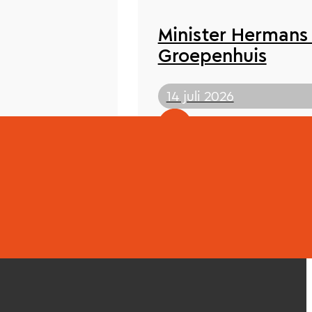
Minister Hermans
Groepenhuis
14 juli 2026