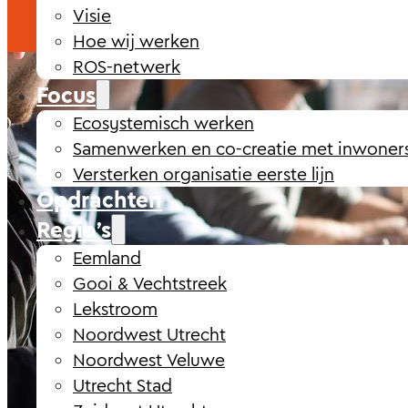
Visie
Hoe wij werken
ROS-netwerk
Focus
Ecosystemisch werken
Samenwerken en co-creatie met inwoner
Versterken organisatie eerste lijn
Opdrachten
Regio’s
Eemland
Gooi & Vechtstreek
Lekstroom
Noordwest Utrecht
Noordwest Veluwe
Utrecht Stad