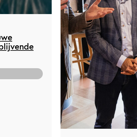
uwe
blijvende