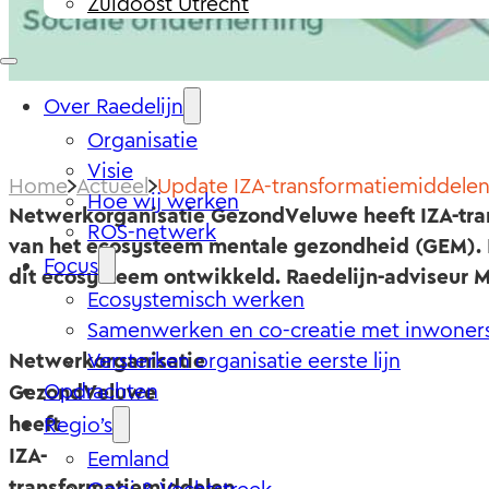
Zuidoost Utrecht
Over Raedelijn
Organisatie
Visie
Home
Actueel
Update IZA-transformatiemiddele
Hoe wij werken
Netwerkorganisatie GezondVeluwe heeft IZA-tra
ROS-netwerk
van het ecosysteem mentale gezondheid (GEM). D
Focus
dit ecosysteem ontwikkeld. Raedelijn-adviseur Ma
Ecosystemisch werken
Samenwerken en co-creatie met inwoner
Netwerkorganisatie
Versterken organisatie eerste lijn
Opdrachten
GezondVeluwe
heeft
Regio’s
IZA-
Eemland
transformatiemiddelen