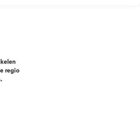
kkelen
e regio
.