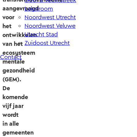
Gooi & Vechtstreek
aangevraagd
Lekstroom
voor
Noordwest Utrecht
Noordwest Veluwe
het
Utrecht Stad
ontwikkelen
Zuidoost Utrecht
van het
ecosysteem
Contact
mentale
gezondheid
(GEM).
De
komende
vijf jaar
wordt
in alle
gemeenten