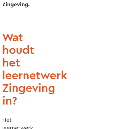
Zingeving.
Wat
houdt
het
leernetwerk
Zingeving
in?
Het
leernetwerk