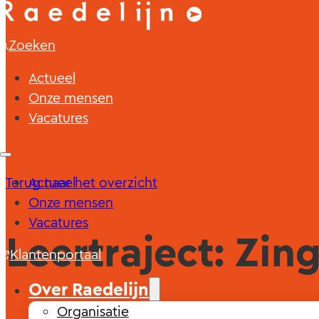
Zoeken
Actueel
Onze mensen
Vacatures
Terug naar het overzicht
Actueel
Onze mensen
Vacatures
Leertraject: Zin
Klantenportaal
Over Raedelijn
Organisatie