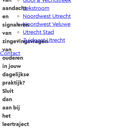
Gooi & Vechtstreek
aandacht
Lekstroom
Noordwest Utrecht
en
Noordwest Veluwe
signaleren
Utrecht Stad
van
Zuidoost Utrecht
zingevingsvragen
van
Contact
ouderen
in jouw
dagelijkse
praktijk?
Sluit
dan
aan bij
het
leertraject