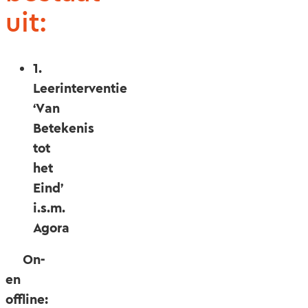
uit:
1.
Leerinterventie
‘Van
Betekenis
tot
het
Eind’
i.s.m.
Agora
On-
en
offline: