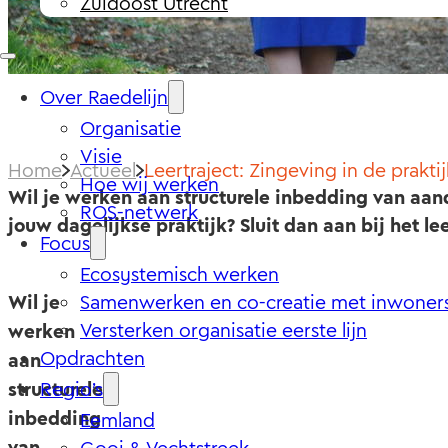
Zuidoost Utrecht
Over Raedelijn
Organisatie
Visie
Home
Actueel
Leertraject: Zingeving in de praktij
Hoe wij werken
Wil je werken aan structurele inbedding van aan
ROS-netwerk
jouw dagelijkse praktijk? Sluit dan aan bij het le
Focus
Ecosystemisch werken
Wil je
Samenwerken en co-creatie met inwoner
Versterken organisatie eerste lijn
werken
Opdrachten
aan
structurele
Regio’s
inbedding
Eemland
van