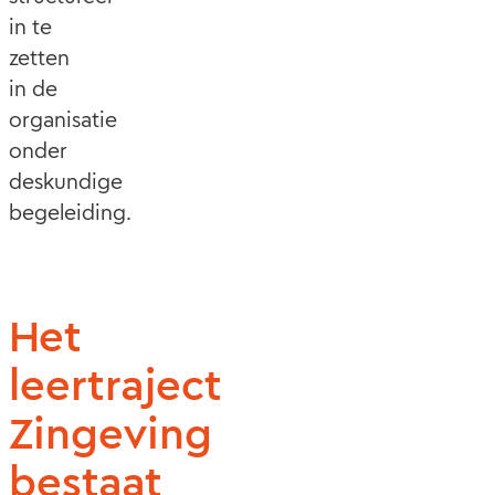
in te
zetten
in de
organisatie
onder
deskundige
begeleiding.
Het
leertraject
Zingeving
bestaat