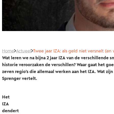
Home
Actueel
Twee jaar IZA: als geld niet versnelt (
Wat leren we na bijna 2 jaar IZA van de verschillende
historie veroorzaken de verschillen? Waar gaat het goe
zeven regio’s die allemaal werken aan het IZA. Wat zij
Sprenger vertelt.
Het
IZA
dendert