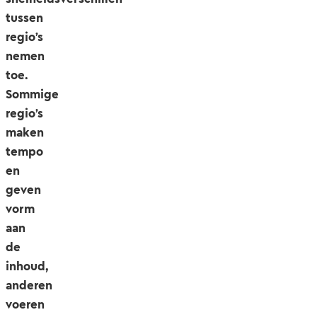
tussen
regio’s
nemen
toe.
Sommige
regio’s
maken
tempo
en
geven
vorm
aan
de
inhoud,
anderen
voeren