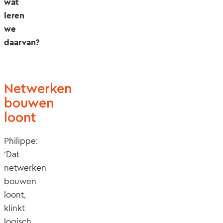
wat
leren
we
daarvan?
Netwerken
bouwen
loont
Philippe:
‘Dat
netwerken
bouwen
loont,
klinkt
logisch