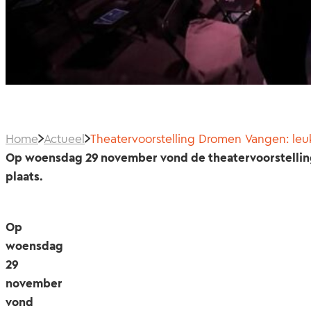
Home
Actueel
Theatervoorstelling Dromen Vangen: leuk,
Op woensdag 29 november vond de theatervoorstelling
plaats.
Op
woensdag
29
november
vond