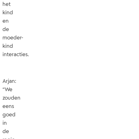
het
kind
en
de
moeder-
kind
interacties.
Arjan:
“We
zouden
eens
goed
in
de