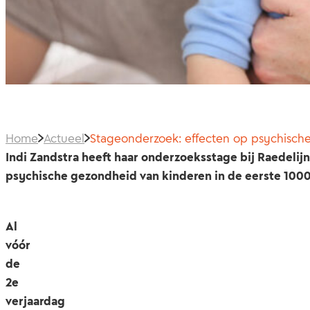
Home
Actueel
Stageonderzoek: effecten op psychisch
Indi Zandstra heeft haar onderzoeksstage bij Raedelij
psychische gezondheid van kinderen in de eerste 1000
Al
vóór
de
2e
verjaardag