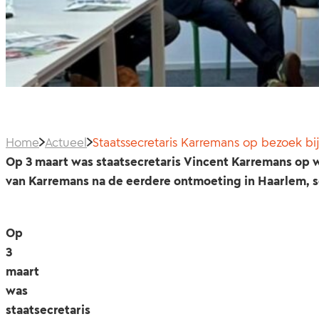
Home
Actueel
Staatssecretaris Karremans op bezoek b
Op 3 maart was staatsecretaris Vincent Karremans op
van Karremans na de eerdere ontmoeting in Haarlem, s
Op
3
maart
was
staatsecretaris