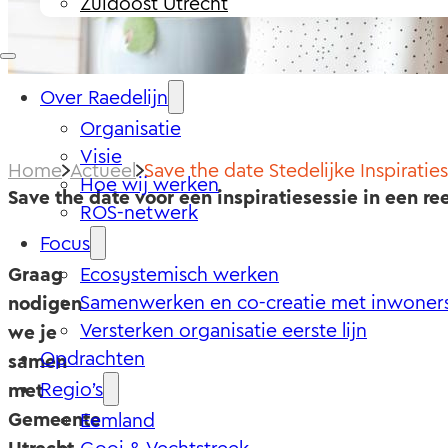
Zuidoost Utrecht
Over Raedelijn
Organisatie
Visie
Home
Actueel
Save the date Stedelijke Inspiraties
Hoe wij werken
Save the date voor een inspiratiesessie in een r
ROS-netwerk
Focus
Graag
Ecosystemisch werken
Samenwerken en co-creatie met inwoner
nodigen
Versterken organisatie eerste lijn
we je
Opdrachten
samen
Regio’s
met
Gemeente
Eemland