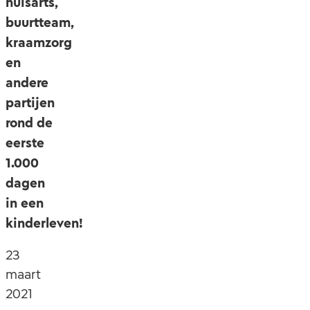
huisarts,
buurtteam,
kraamzorg
en
andere
partijen
rond de
eerste
1.000
dagen
in een
kinderleven!
23
maart
2021