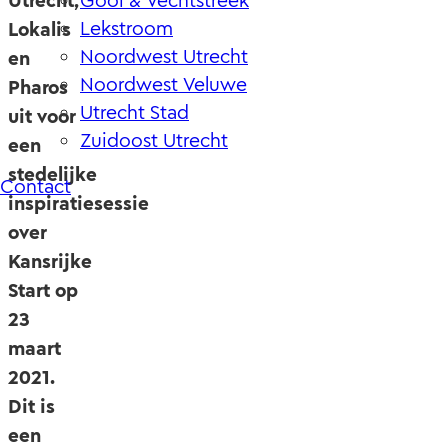
Utrecht,
Gooi & Vechtstreek
Lekstroom
Lokalis
Noordwest Utrecht
en
Noordwest Veluwe
Pharos
Utrecht Stad
uit voor
Zuidoost Utrecht
een
stedelijke
Contact
inspiratiesessie
over
Kansrijke
Start op
23
maart
2021.
Dit is
een