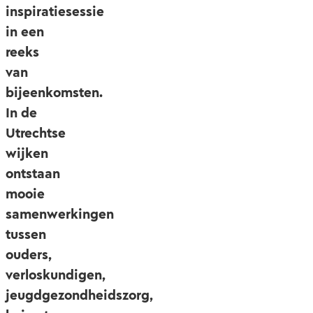
inspiratiesessie
in een
reeks
van
bijeenkomsten.
In de
Utrechtse
wijken
ontstaan
mooie
samenwerkingen
tussen
ouders,
verloskundigen,
jeugdgezondheidszorg,