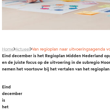
Home
Actueel
Van regioplan naar uitvoeringsagenda v
Eind december is het Regioplan Midden Nederland opgel
en de juiste focus op de uitvoering in de subregio Noo
nemen het voortouw bij het vertalen van het regiopla
Eind
december
is
het