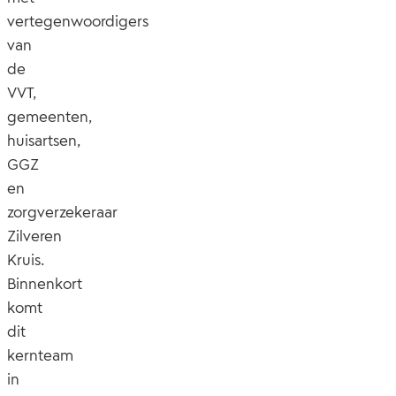
vertegenwoordigers
van
de
VVT,
gemeenten,
huisartsen,
GGZ
en
zorgverzekeraar
Zilveren
Kruis.
Binnenkort
komt
dit
kernteam
in