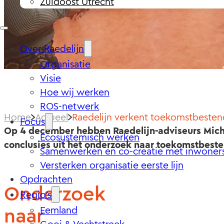
Zuidoost Utrecht
Over Raedelijn
Organisatie
Visie
Hoe wij werken
ROS-netwerk
Home
Actueel
Raedelijn verkent toekomstbesten
Focus
Op 4 december hebben Raedelijn-adviseurs Mich
Ecosystemisch werken
conclusies uit het onderzoek naar toekomstbeste
Samenwerken en co-creatie met inwoner
Versterken organisatie eerste lijn
Opdrachten
Onderzoek
Regio’s
naar
Eemland