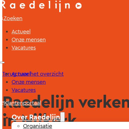
Zoeken
Actueel
Onze mensen
Vacatures
Terug naar het overzicht
Actueel
Onze mensen
Vacatures
Raedelijn verke
Klantenportaal
in Nijkerk
Over Raedelijn
Organisatie