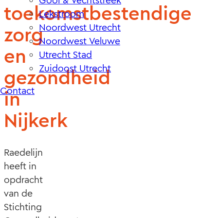
Gooi & Vechtstreek
toekomstbestendige
Lekstroom
Noordwest Utrecht
zorg
Noordwest Veluwe
en
Utrecht Stad
Zuidoost Utrecht
gezondheid
Contact
in
Nijkerk
Raedelijn
heeft in
opdracht
van de
Stichting