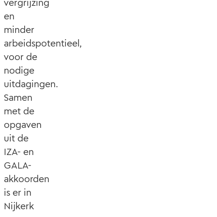
vergrijzing
en
minder
arbeidspotentieel,
voor de
nodige
uitdagingen.
Samen
met de
opgaven
uit de
IZA- en
GALA-
akkoorden
is er in
Nijkerk