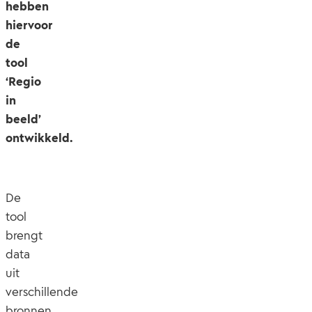
hebben
hiervoor
de
tool
‘Regio
in
beeld’
ontwikkeld.
De
tool
brengt
data
uit
verschillende
bronnen