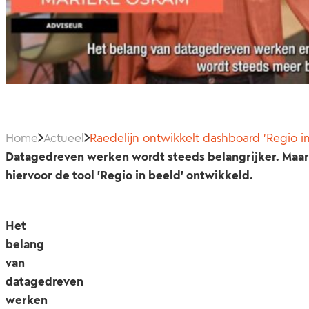
Home
Actueel
Raedelijn ontwikkelt dashboard 'Regio i
Datagedreven werken wordt steeds belangrijker. Maar 
hiervoor de tool 'Regio in beeld' ontwikkeld.
Het
belang
van
datagedreven
werken