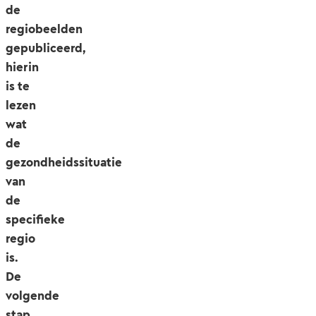
de
regiobeelden
gepubliceerd,
hierin
is te
lezen
wat
de
gezondheidssituatie
van
de
specifieke
regio
is.
De
volgende
stap