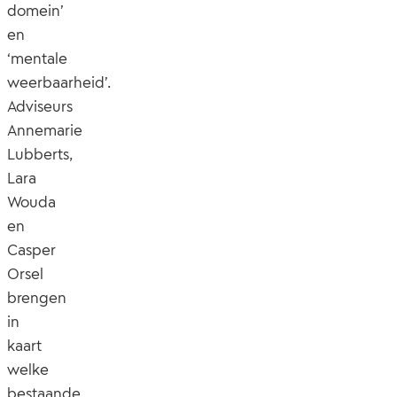
domein’
en
‘mentale
weerbaarheid’.
Adviseurs
Annemarie
Lubberts,
Lara
Wouda
en
Casper
Orsel
brengen
in
kaart
welke
bestaande