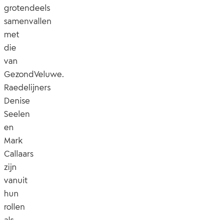
grotendeels
samenvallen
met
die
van
GezondVeluwe.
Raedelijners
Denise
Seelen
en
Mark
Callaars
zijn
vanuit
hun
rollen
als