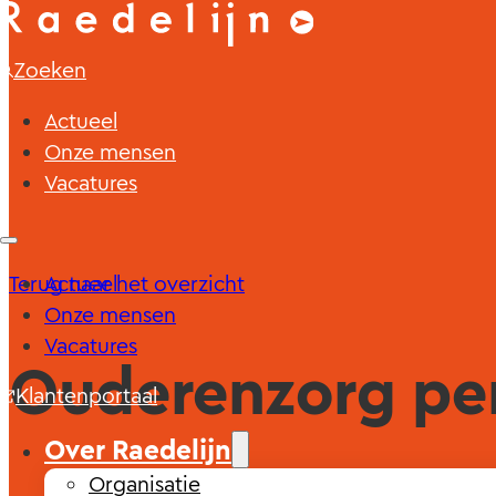
Zoeken
Actueel
Onze mensen
Vacatures
Terug naar het overzicht
Actueel
Onze mensen
Vacatures
Ouderenzorg per
Klantenportaal
Over Raedelijn
Organisatie