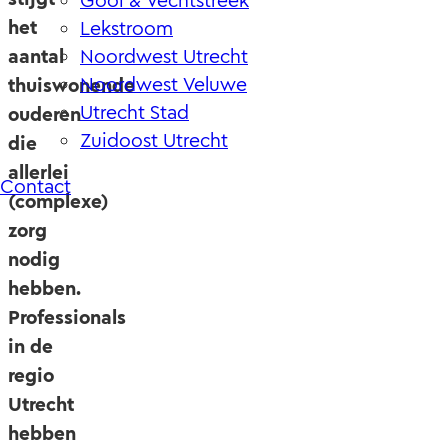
Gooi & Vechtstreek
het
Lekstroom
aantal
Noordwest Utrecht
Noordwest Veluwe
thuiswonende
Utrecht Stad
ouderen
Zuidoost Utrecht
die
allerlei
Contact
(complexe)
zorg
nodig
hebben.
Professionals
in de
regio
Utrecht
hebben