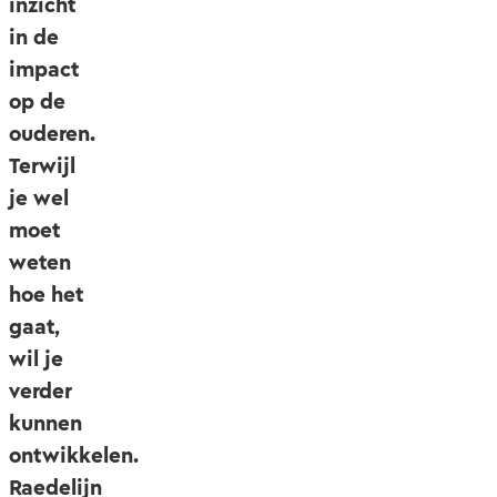
inzicht
in de
impact
op de
ouderen.
Terwijl
je wel
moet
weten
hoe het
gaat,
wil je
verder
kunnen
ontwikkelen.
Raedelijn