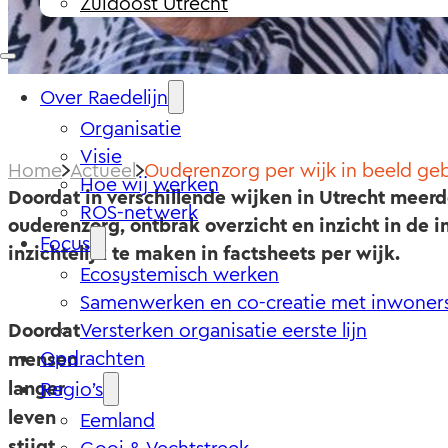
Zuidoost Utrecht
Over Raedelijn
Organisatie
Visie
Home
Actueel
Ouderenzorg per wijk in beeld ge
Hoe wij werken
Doordat in verschillende wijken in Utrecht meerde
ROS-netwerk
ouderenzorg, ontbrak overzicht en inzicht in de 
Focus
inzichtelijk te maken in factsheets per wijk.
Ecosystemisch werken
Samenwerken en co-creatie met inwoner
Doordat
Versterken organisatie eerste lijn
Opdrachten
mensen
langer
Regio’s
leven
Eemland
stijgt