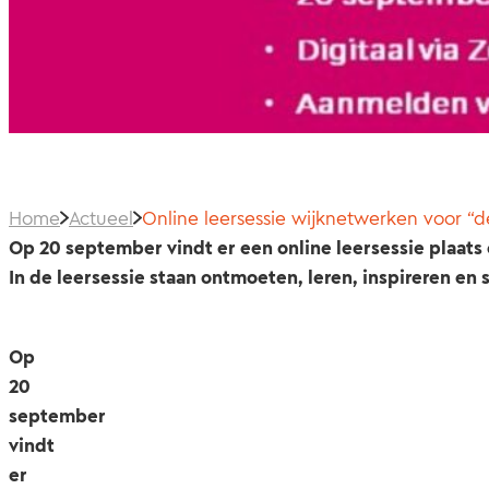
Home
Actueel
Online leersessie wijknetwerken voor “
Op 20 september vindt er een online leersessie plaat
In de leersessie staan ontmoeten, leren, inspireren e
Op
20
september
vindt
er