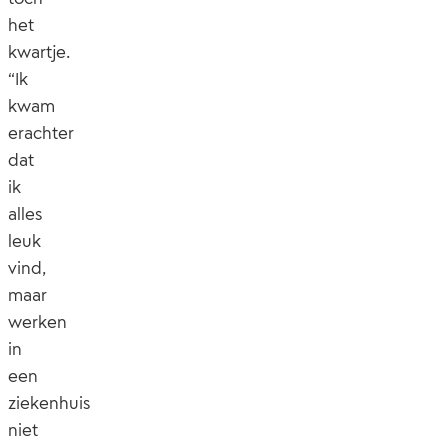
het
kwartje.
“Ik
kwam
erachter
dat
ik
alles
leuk
vind,
maar
werken
in
een
ziekenhuis
niet