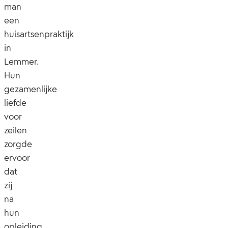
man
een
huisartsenpraktijk
in
Lemmer.
Hun
gezamenlijke
liefde
voor
zeilen
zorgde
ervoor
dat
zij
na
hun
opleiding