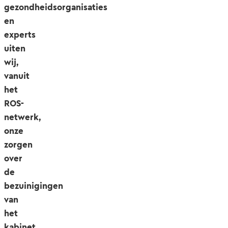
gezondheidsorganisaties
en
experts
uiten
wij,
vanuit
het
ROS-
netwerk,
onze
zorgen
over
de
bezuinigingen
van
het
kabinet