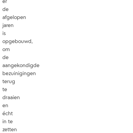
er
de
afgelopen
jaren
is
opgebouwd,
om
de
aangekondigde
bezuinigingen
terug
te
draaien
en
écht
in te
zetten