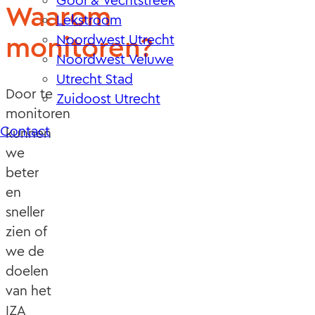
Gooi & Vechtstreek
Waarom
Lekstroom
monitoren?
Noordwest Utrecht
Noordwest Veluwe
Utrecht Stad
Door te
Zuidoost Utrecht
monitoren
Contact
kunnen
we
beter
en
sneller
zien of
we de
doelen
van het
IZA