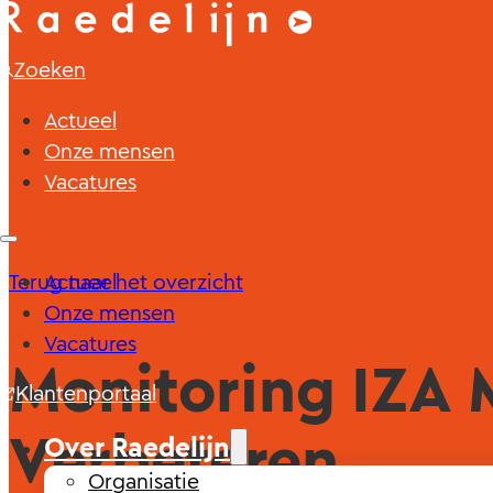
Zoeken
Actueel
Onze mensen
Vacatures
Terug naar het overzicht
Actueel
Onze mensen
Vacatures
Monitoring IZA 
Klantenportaal
Verbeteren
Over Raedelijn
Organisatie