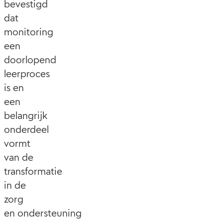
bevestigd
dat
monitoring
een
doorlopend
leerproces
is en
een
belangrijk
onderdeel
vormt
van de
transformatie
in de
zorg
en ondersteuning