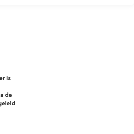
er is
na de
geleid