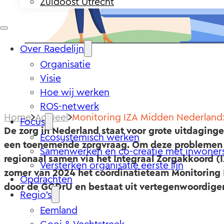
Zuidoost Utrecht
Over Raedelijn
Organisatie
Visie
Hoe wij werken
ROS-netwerk
Home
Actueel
Monitoring IZA Midden Nederland
Focus
De zorg in Nederland staat voor grote uitdagingen
Ecosystemisch werken
een toenemende zorgvraag. Om deze problemen 
Samenwerken en co-creatie met inwoner
regionaal samen via het Integraal Zorgakkoord (
Versterken organisatie eerste lijn
zomer van 2024 het coördinatieteam Monitoring 
Opdrachten
door de GGDrU en bestaat uit vertegenwoordigers
Regio’s
Eemland