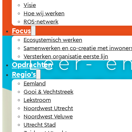
Visie
Hoe wij werken
ROS-netwerk
Focus
Ecosystemisch werken
Samenwerken en co-creatie met inwoner
Versterken organisatie eerste lijn
Opdrachten
Regio’s
Eemland
Gooi & Vechtstreek
Lekstroom
Noordwest Utrecht
Noordwest Veluwe
Utrecht Stad