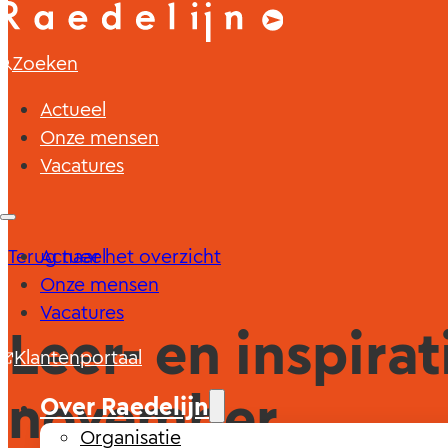
Zoeken
Actueel
Onze mensen
Vacatures
Terug naar het overzicht
Actueel
Onze mensen
Vacatures
Leer- en inspira
Klantenportaal
november
Over Raedelijn
Organisatie