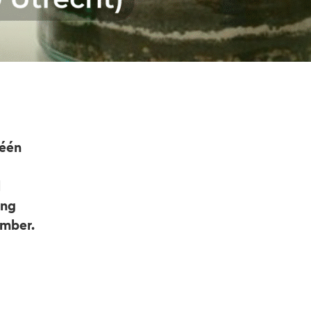
 één
l
ing
ember.