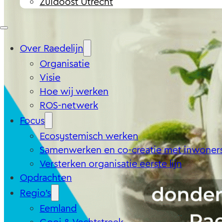
Zuidoost Utrecht
Over Raedelijn
Organisatie
Visie
Hoe wij werken
ROS-netwerk
Focus
Ecosystemisch werken
Samenwerken en co-creatie met inwoner
Versterken organisatie eerste lijn
Opdrachten
Regio’s
Eemland