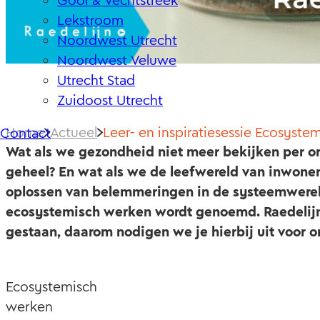
Gooi & Vechtstreek
Lekstroom
Noordwest Utrecht
Noordwest Veluwe
Utrecht Stad
Zuidoost Utrecht
Home
Actueel
Leer- en inspiratiesessie Ecosyst
Contact
Wat als we gezondheid niet meer bekijken per o
geheel? En wat als we de leefwereld van inwoners 
oplossen van belemmeringen in de systeemwerel
ecosystemisch werken wordt genoemd. Raedelijn
gestaan, daarom nodigen we je hierbij uit voor o
Ecosystemisch
werken