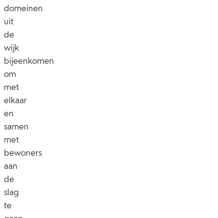
domeinen
uit
de
wijk
bijeenkomen
om
met
elkaar
en
samen
met
bewoners
aan
de
slag
te