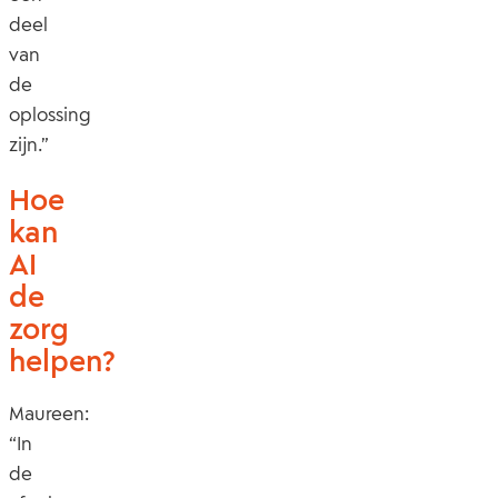
deel
van
de
oplossing
zijn.”
Hoe
kan
AI
de
zorg
helpen?
Maureen:
“In
de