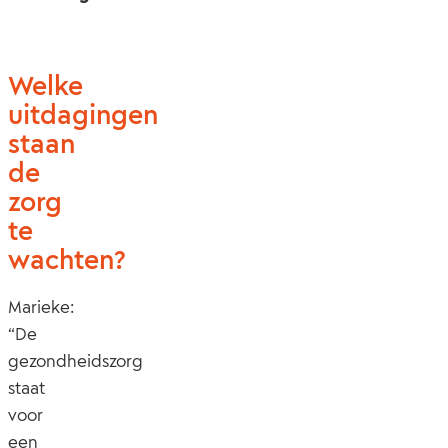
Welke
uitdagingen
staan
de
zorg
te
wachten?
Marieke:
“De
gezondheidszorg
staat
voor
een