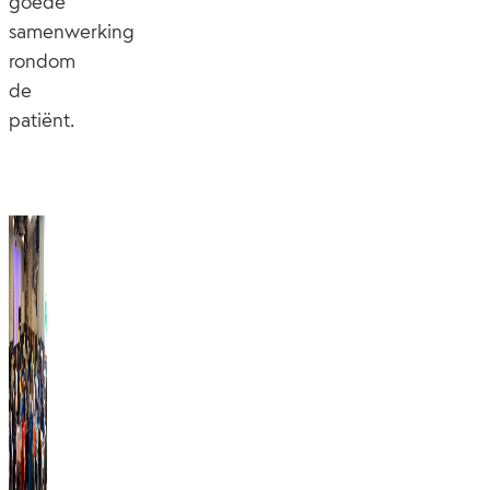
goede
samenwerking
rondom
de
patiënt.