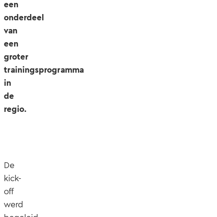
een
onderdeel
van
een
groter
trainingsprogramma
in
de
regio.
De
kick-
off
werd