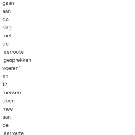
gaan
aan
de
slag
met
de
leerroute
‘gesprekken
voeren’
en
12
mensen
doen
mee
aan
de
leerroute