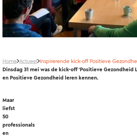
Home
Actueel
Inspirerende kick-off Positieve Gezondh
Dinsdag 31 mei was de kick-off ‘Positieve Gezondheid L
en Positieve Gezondheid leren kennen.
Maar
liefst
50
professionals
en