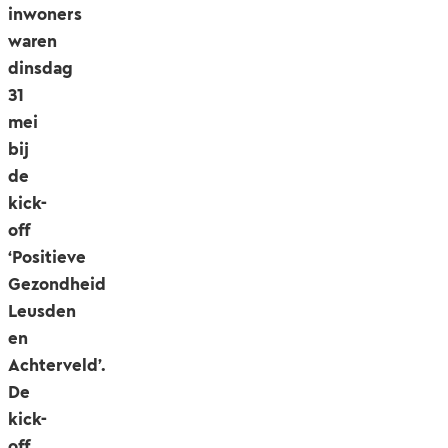
inwoners
waren
dinsdag
31
mei
bij
de
kick-
off
‘Positieve
Gezondheid
Leusden
en
Achterveld’.
De
kick-
off