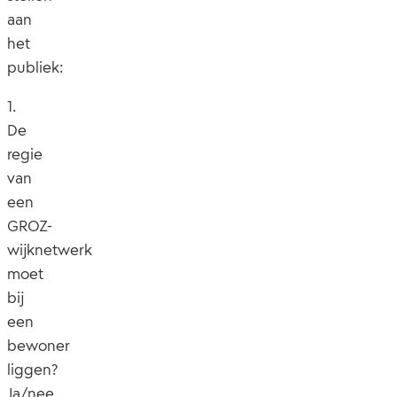
aan
het
publiek:
1.
De
regie
van
een
GROZ-
wijknetwerk
moet
bij
een
bewoner
liggen?
Ja/nee.