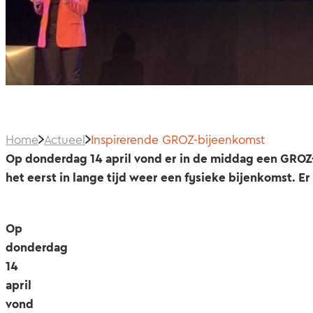
Home
Actueel
Inspirerende GROZ-bijeenkomst
Op donderdag 14 april vond er in de middag een GROZ-
het eerst in lange tijd weer een fysieke bijenkomst. Er
Op
donderdag
14
april
vond