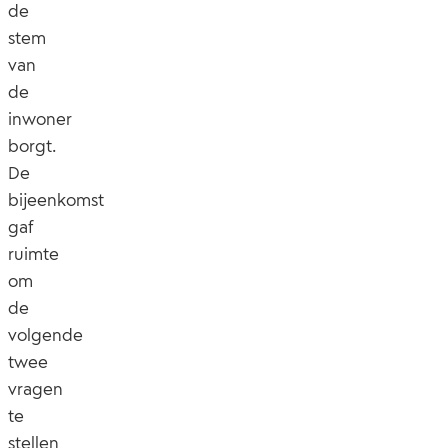
de
stem
van
de
inwoner
borgt.
De
bijeenkomst
gaf
ruimte
om
de
volgende
twee
vragen
te
stellen