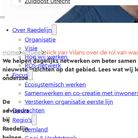
Zuidoost Utrecht
Over Raedelijn
Organisatie
Visie
Home
Actueel
Nick van Vilans over de rol van w
Hoe wij werken
We helpen dagelijks netwerken om beter samen 
ROS-netwerk
nieuwste inzichten op dat gebied. Lees wat wij l
Focus
onderzoek.
Ecosystemisch werken
Samenwerken en co-creatie met inwoner
De
Versterken organisatie eerste lijn
Opdrachten
adviseurs
bij
Regio’s
Raedelijn
Eemland
helpen