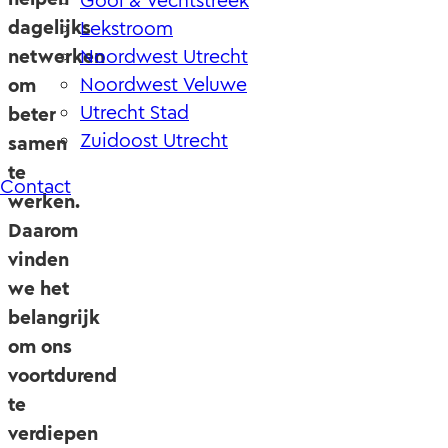
Gooi & Vechtstreek
dagelijks
Lekstroom
netwerken
Noordwest Utrecht
Noordwest Veluwe
om
Utrecht Stad
beter
Zuidoost Utrecht
samen
te
Contact
werken.
Daarom
vinden
we het
belangrijk
om ons
voortdurend
te
verdiepen