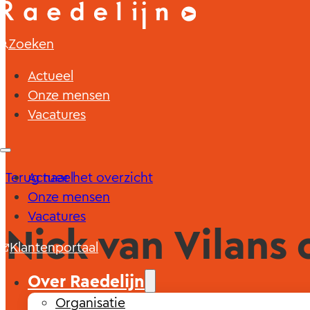
Zoeken
Actueel
Onze mensen
Vacatures
Terug naar het overzicht
Actueel
Onze mensen
Vacatures
Nick van Vilans 
Klantenportaal
Over Raedelijn
Organisatie