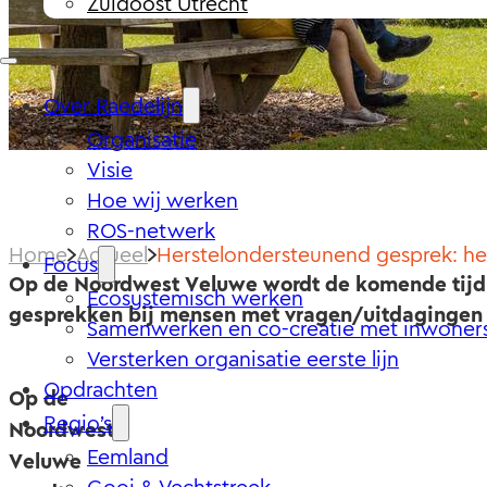
Zuidoost Utrecht
Over Raedelijn
Organisatie
Visie
Hoe wij werken
ROS-netwerk
Home
Actueel
Herstelondersteunend gesprek: he
Focus
Op de Noordwest Veluwe wordt de komende tijd
Ecosystemisch werken
gesprekken bij mensen met vragen/uitdagingen o
Samenwerken en co-creatie met inwoner
Versterken organisatie eerste lijn
Opdrachten
Op de
Regio’s
Noordwest
Eemland
Veluwe