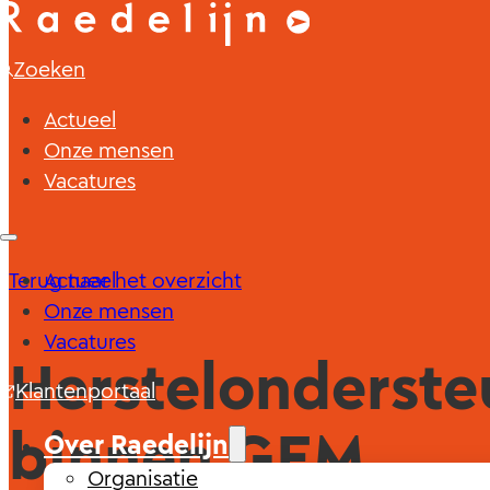
Zoeken
Actueel
Onze mensen
Vacatures
Terug naar het overzicht
Actueel
Onze mensen
Vacatures
Herstelonderste
Klantenportaal
binnen GEM
Over Raedelijn
Organisatie