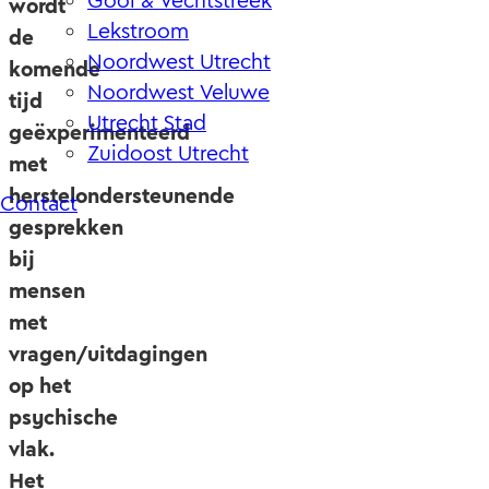
Gooi & Vechtstreek
wordt
Lekstroom
de
Noordwest Utrecht
komende
Noordwest Veluwe
tijd
Utrecht Stad
geëxperimenteerd
Zuidoost Utrecht
met
herstelondersteunende
Contact
gesprekken
bij
mensen
met
vragen/uitdagingen
op het
psychische
vlak.
Het