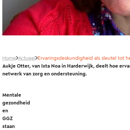
Home
Actueel
Ervaringsdeskundigheid als sleutel tot he
Aukje Otter, van Ixta Noa in Harderwijk, deelt hoe erv
netwerk van zorg en ondersteuning.
Mentale
gezondheid
en
GGZ
staan