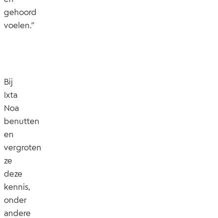
gehoord
voelen.”
Bij
Ixta
Noa
benutten
en
vergroten
ze
deze
kennis,
onder
andere