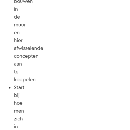
bouwen
in
de
muur
en
hier
afwisselende
concepten
aan
te
koppelen
Start
bij
hoe
men
zich
in