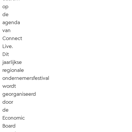
op
de
agenda
van
Connect
Live.
Dit
jaarlijkse
regionale
ondernemersfestival
wordt
georganiseerd
door
de
Economic
Board