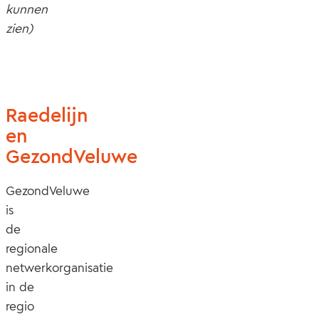
kunnen
zien)
Raedelijn
en
GezondVeluwe
GezondVeluwe
is
de
regionale
netwerkorganisatie
in de
regio