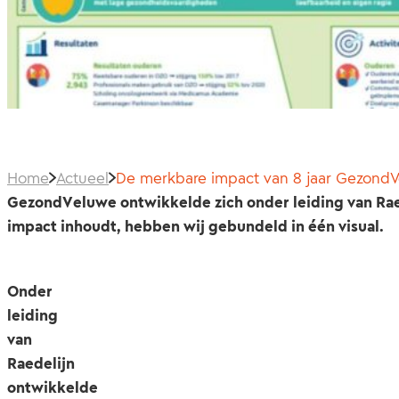
Home
Actueel
De merkbare impact van 8 jaar Gezond
GezondVeluwe ontwikkelde zich onder leiding van Raed
impact inhoudt, hebben wij gebundeld in één visual.
Onder
leiding
van
Raedelijn
ontwikkelde