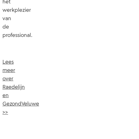
het
werkplezier
van
de
professional.
Lees
meer
over
Raedelijn
en
GezondVeluwe
>>