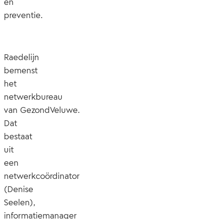
en
preventie.
Raedelijn
bemenst
het
netwerkbureau
van GezondVeluwe.
Dat
bestaat
uit
een
netwerkcoördinator
(Denise
Seelen),
informatiemanager